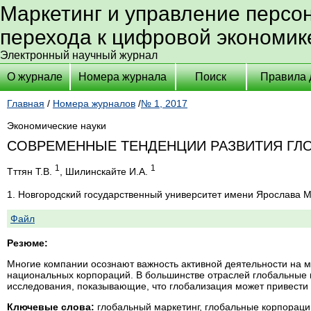
Маркетинг и управление персо
перехода к цифровой экономик
Электронный научный журнал
О журнале
Номера журнала
Поиск
Правила 
Главная
/
Номера журналов
/
№ 1, 2017
Экономические науки
СОВРЕМЕННЫЕ ТЕНДЕНЦИИ РАЗВИТИЯ ГЛ
1
1
Тттян Т.В.
, Шилинскайте И.А.
1. Новгородский государственный университет имени Ярослава 
Файл
Резюме:
Многие компании осознают важность активной деятельности на м
национальных корпораций. В большинстве отраслей глобальные п
исследования, показывающие, что глобализация может привести 
Ключевые слова:
глобальный маркетинг, глобальные корпорац