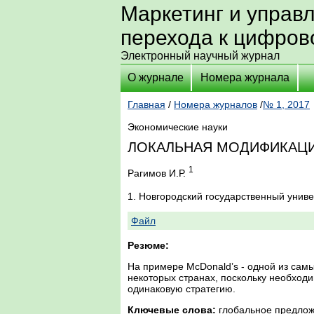
Маркетинг и управ
перехода к цифров
Электронный научный журнал
О журнале
Номера журнала
Главная
/
Номера журналов
/
№ 1, 2017
Экономические науки
ЛОКАЛЬНАЯ МОДИФИКАЦИ
1
Рагимов И.Р.
1. Новгородский государственный унив
Файл
Резюме:
На примере McDonald’s - одной из са
некоторых странах, поскольку необходи
одинаковую стратегию.
Ключевые слова:
глобальное предлож